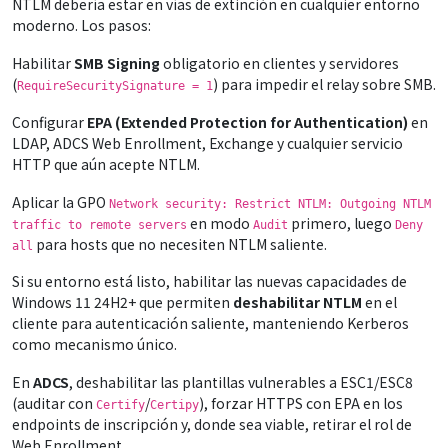
NTLM debería estar en vías de extinción en cualquier entorno
moderno. Los pasos:
Habilitar
SMB Signing
obligatorio en clientes y servidores
(
) para impedir el relay sobre SMB.
RequireSecuritySignature = 1
Configurar
EPA (Extended Protection for Authentication)
en
LDAP, ADCS Web Enrollment, Exchange y cualquier servicio
HTTP que aún acepte NTLM.
Aplicar la GPO
Network security: Restrict NTLM: Outgoing NTLM
en modo
primero, luego
traffic to remote servers
Audit
Deny
para hosts que no necesiten NTLM saliente.
all
Si su entorno está listo, habilitar las nuevas capacidades de
Windows 11 24H2+ que permiten
deshabilitar NTLM
en el
cliente para autenticación saliente, manteniendo Kerberos
como mecanismo único.
En
ADCS
, deshabilitar las plantillas vulnerables a ESC1/ESC8
(auditar con
/
), forzar HTTPS con EPA en los
Certify
Certipy
endpoints de inscripción y, donde sea viable, retirar el rol de
Web Enrollment.