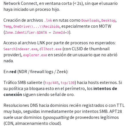
Network Connect, en ventana corta (< 2s), sin que el usuario
haya iniciado un proceso hijo.
Creación de archivos
en rutas como
,
,
.lnk
Downloads
Desktop
,
, especialmente con MOTW
Temp
OneDrive\\...\\Recibido
(
).
Zone.Identifier:$DATA = ZoneId=3
Acceso al archivo LNK por parte de procesos no esperados:
,
(con CLSID de thumbnail
SearchIndexer.exe
dllhost.exe
provider),
en sesión de un usuario que no abrió
explorer.exe
nada.
En
red
(NDR / firewall logs / Zeek):
Tráfico SMB saliente (
,
) hacia hosts externos. Si
tcp/445
tcp/139
su política ya bloquea esto en el perímetro, los
intentos de
conexión
siguen siendo señal de oro.
Resoluciones DNS hacia dominios recién registrados o con TTL
muy bajo, seguidas inmediatamente por intentos SMB. APT28
suele usar dominios
typosquatting
de proveedores legítimos
(CDN, almacenamiento cloud).