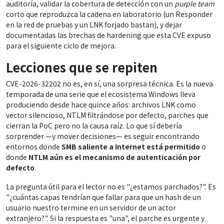
auditoría, validar la cobertura de detección con un
purple team
corto que reproduzca la cadena en laboratorio (un Responder
en la red de pruebas y un LNK forjado bastan), y dejar
documentadas las brechas de hardening que esta CVE expuso
para el siguiente ciclo de mejora.
Lecciones que se repiten
CVE-2026-32202 no es, en sí, una sorpresa técnica. Es la nueva
temporada de una serie que el ecosistema Windows lleva
produciendo desde hace quince años: archivos LNK como
vector silencioso, NTLM filtrándose por defecto, parches que
cierran la PoC pero no la causa raíz. Lo que sí debería
sorprender —y mover decisiones— es seguir encontrando
entornos donde
SMB saliente a Internet está permitido
o
donde
NTLM aún es el mecanismo de autenticación por
defecto
.
La pregunta útil para el lector no es "¿estamos parchados?". Es
"¿cuántas capas tendrían que fallar para que un hash de un
usuario nuestro termine en un servidor de un actor
extranjero?". Si la respuesta es "una", el parche es urgente y