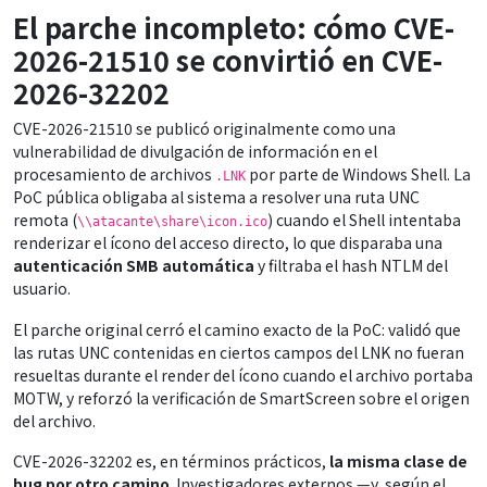
El parche incompleto: cómo CVE-
2026-21510 se convirtió en CVE-
2026-32202
CVE-2026-21510 se publicó originalmente como una
vulnerabilidad de divulgación de información en el
procesamiento de archivos
por parte de Windows Shell. La
.LNK
PoC pública obligaba al sistema a resolver una ruta UNC
remota (
) cuando el Shell intentaba
\\atacante\share\icon.ico
renderizar el ícono del acceso directo, lo que disparaba una
autenticación SMB automática
y filtraba el hash NTLM del
usuario.
El parche original cerró el camino exacto de la PoC: validó que
las rutas UNC contenidas en ciertos campos del LNK no fueran
resueltas durante el render del ícono cuando el archivo portaba
MOTW, y reforzó la verificación de SmartScreen sobre el origen
del archivo.
CVE-2026-32202 es, en términos prácticos,
la misma clase de
bug por otro camino
. Investigadores externos —y, según el