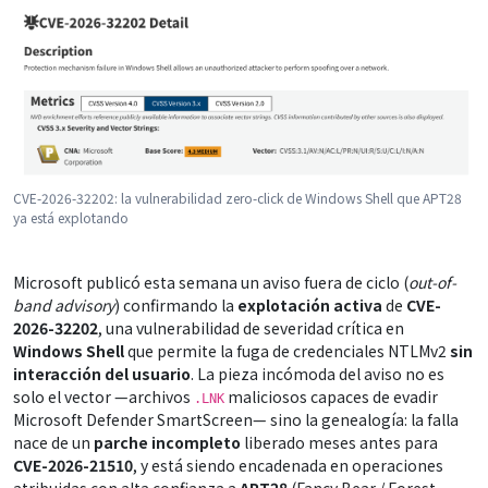
CVE-2026-32202: la vulnerabilidad zero-click de Windows Shell que APT28
ya está explotando
Microsoft publicó esta semana un aviso fuera de ciclo (
out-of-
band advisory
) confirmando la
explotación activa
de
CVE-
2026-32202
, una vulnerabilidad de severidad crítica en
Windows Shell
que permite la fuga de credenciales NTLMv2
sin
interacción del usuario
. La pieza incómoda del aviso no es
solo el vector —archivos
maliciosos capaces de evadir
.LNK
Microsoft Defender SmartScreen— sino la genealogía: la falla
nace de un
parche incompleto
liberado meses antes para
CVE-2026-21510
, y está siendo encadenada en operaciones
atribuidas con alta confianza a
APT28
(Fancy Bear / Forest