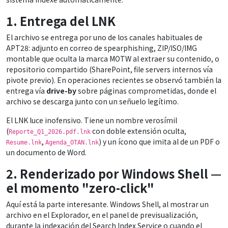
1. Entrega del LNK
El archivo se entrega por uno de los canales habituales de
APT28: adjunto en correo de spearphishing, ZIP/ISO/IMG
montable que oculta la marca MOTW al extraer su contenido, o
repositorio compartido (SharePoint, file servers internos vía
pivote previo). En operaciones recientes se observó también la
entrega vía
drive-by
sobre páginas comprometidas, donde el
archivo se descarga junto con un señuelo legítimo.
El LNK luce inofensivo. Tiene un nombre verosímil
(
con doble extensión oculta,
Reporte_Q1_2026.pdf.lnk
,
) y un ícono que imita al de un PDF o
Resume.lnk
Agenda_OTAN.lnk
un documento de Word.
2. Renderizado por Windows Shell —
el momento "zero-click"
Aquí está la parte interesante. Windows Shell, al mostrar un
archivo en el Explorador, en el panel de previsualización,
durante la indexación del Search Index Service o cuando el