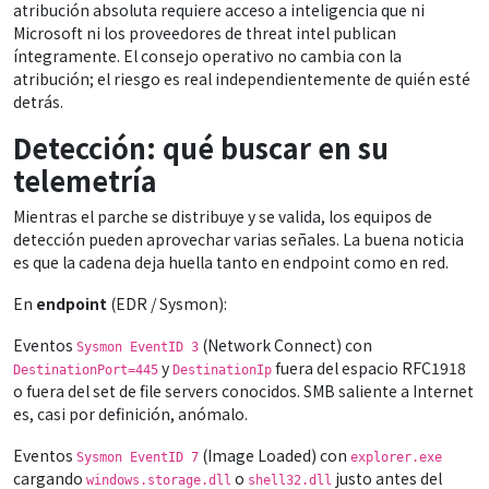
atribución absoluta requiere acceso a inteligencia que ni
Microsoft ni los proveedores de threat intel publican
íntegramente. El consejo operativo no cambia con la
atribución; el riesgo es real independientemente de quién esté
detrás.
Detección: qué buscar en su
telemetría
Mientras el parche se distribuye y se valida, los equipos de
detección pueden aprovechar varias señales. La buena noticia
es que la cadena deja huella tanto en endpoint como en red.
En
endpoint
(EDR / Sysmon):
Eventos
(Network Connect) con
Sysmon EventID 3
y
fuera del espacio RFC1918
DestinationPort=445
DestinationIp
o fuera del set de file servers conocidos. SMB saliente a Internet
es, casi por definición, anómalo.
Eventos
(Image Loaded) con
Sysmon EventID 7
explorer.exe
cargando
o
justo antes del
windows.storage.dll
shell32.dll