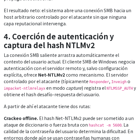
El resultado neto: el sistema abre una conexión SMB hacia un
host arbitrario controlado por el atacante sin que ninguna
capa reputacional intervenga.
4. Coerción de autenticación y
captura del hash NTLMv2
La conexión SMB saliente arrastra automáticamente el
contexto del usuario actual. El cliente SMB de Windows negocia
autenticación con el servidor remoto y, salvo configuración
explícita, ofrece
Net-NTLMv2
como mecanismo. El servidor
controlado por el atacante (típicamente
,
o
Responder
Inveigh
en modo
capture
) registra el
y
impacket-ntlmrelayx
NTLMSSP_AUTH
obtiene el hash desafío-respuesta del usuario.
A partir de ahí el atacante tiene dos rutas:
Crackeo offline.
El hash Net-NTLMv2 puede ser sometido a un
ataque de diccionario o fuerza bruta con
. La
hashcat -m 5600
calidad de la contraseña del usuario determina la dificultad. En
entornos donde aún se usan contraseñas humanas con