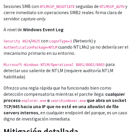
Sesiones SMB con
seguidas de
y
NTLMSSP_NEGOTIATE
NTLMSSP_AUTH
cierre inmediato sin operaciones SMB2 reales: firma clara de
servidor
capture-only
.
A nivel de
Windows Event Log
:
/
con
(Network) y
Security 4624
4625
LogonType=3
cuando NTLMv2 ya no debería ser el
AuthenticationPackage=NTLM
mecanismo primario en su entorno.
para
Microsoft-Windows-NTLM/Operational 8001/8002/8003
detectar uso saliente de NTLM (requiere auditoría NTLM
habilitada).
Ofrezco una regla rápida que ha funcionado bien como
detección compensatoria mientras el parche llega:
cualquier
proceso
o
que abra un socket
explorer.exe
searchindexer.exe
TCP/445 hacia una IP que no esté en una allowlist de file
servers internos
, en cualquier endpoint del parque, es un caso
digno de investigación inmediata.
Mitigación detallada