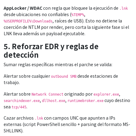
AppLocker / WDAC
con regla que bloquee la ejecución de
.lnk
desde ubicaciones no confiables (
,
%TEMP%
, raíces de USB). Esto no detiene la
%USERPROFILE%\Downloads
coerción de NTLM por render, pero corta la siguiente fase si el
LNK lleva además un payload ejecutable.
5. Reforzar EDR y reglas de
detección
Sumar reglas específicas mientras el parche se valida:
Alertar sobre cualquier
desde estaciones de
outbound SMB
trabajo.
Alertar sobre
originado por
,
Network Connect
explorer.exe
,
,
cuyo destino
searchindexer.exe
dllhost.exe
runtimebroker.exe
sea
.
tcp/445
Cazar archivos
con campos UNC que apunten a IPs
.lnk
externas (script PowerShell sencillo + parsing del formato MS-
SHLLINK).