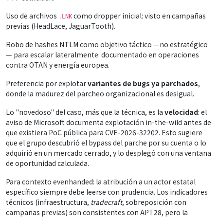
Uso de archivos
como dropper inicial: visto en campañas
.LNK
previas (HeadLace, JaguarTooth).
Robo de hashes NTLM como objetivo táctico —no estratégico
— para escalar lateralmente: documentado en operaciones
contra OTAN y energía europea.
Preferencia por explotar
variantes de bugs ya parchados
,
donde la madurez del parcheo organizacional es desigual.
Lo "novedoso" del caso, más que la técnica, es la
velocidad
: el
aviso de Microsoft documenta explotación in-the-wild antes de
que existiera PoC pública para CVE-2026-32202. Esto sugiere
que el grupo descubrió el bypass del parche por su cuenta o lo
adquirió en un mercado cerrado, y lo desplegó con una ventana
de oportunidad calculada.
Para contexto evenhanded: la atribución a un actor estatal
específico siempre debe leerse con prudencia. Los indicadores
técnicos (infraestructura,
tradecraft
, sobreposición con
campañas previas) son consistentes con APT28, pero la