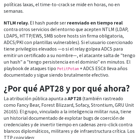
políticas laxas, el time-to-crack se mide en horas, no en
semanas.
NTLM relay.
El hash puede ser
reenviado en tiempo real
contra otros servicios del entorno que acepten NTLM (LDAP,
LDAPS, HTTP/EWS, SMB sobre hosts sin firma obligatoria,
ADCS/PKI con plantillas vulnerables). Si el usuario coercionado
tiene privilegios elevados —o si el relay golpea ADCS para
emitir un certificado a su nombre—, el atacante salta de "tengo
un hash" a "tengo persistencia en el dominio" en minutos. El
playbook de ataques tipo
+ ADCS ESC8 lleva años
PetitPotam
documentado y sigue siendo brutalmente efectivo.
¿Por qué APT28 y por qué ahora?
La atribución pública apunta a
APT28
(también rastreado
como Fancy Bear, Forest Blizzard, Sofacy, Strontium, GRU Unit
26165). El grupo, vinculado a la inteligencia militar rusa, tiene
un historial documentado de explotar bugs de coerción de
credenciales y de invertir tiempo en cadenas zero-click contra
blancos diplomáticos, militares y de infraestructura crítica. Los
TTP coinciden: