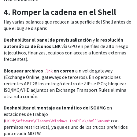
4. Romper la cadena en el Shell
Hay varias palancas que reducen la superficie del Shell antes de
que el bug se dispare:
Deshabilitar el panel de previsualización
y la
resolución
automática de íconos LNK
vía GPO en perfiles de alto riesgo
(ejecutivos, finanzas, equipos con acceso a fuentes externas
frecuentes).
Bloquear archivos
en correo
a nivel de gateway
.lnk
(Exchange Online, gateways de terceros). En operaciones
recientes APT28 los entregó dentro de ZIPs e ISOs; bloquear
ISO/IMG/VHD adjuntos en Exchange Transport Rules elimina
otra ruta común.
Deshabilitar el montaje automático de ISO/IMG
en
estaciones de trabajo
(
con
HKLM\Software\Classes\Windows.IsoFile\shell\mount
permisos restrictivos), ya que es uno de los trucos preferidos
para evadir MOTW.