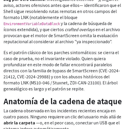
aviso, actores ofensivos antes que ellos— identificaron que el
Shell sigue resolviendo rutas remotas en otros campos del
formato LNK (notablemente el bloque
y la cadena de búsqueda de
EnvironmentVariableDataBlock
íconos extendida), y que ciertos
crafted overlays
en el archivo
provocan que el motor de SmartScreen omita la evaluación
reputacional al considerar al archivo "ya inspeccionado".
Es el patrón clásico de los parches sintomáticos: se cierra el
caso de prueba, no el invariante violado. Quien quiera
profundizar en este modo de fallar encontrará paralelos
directos con la familia de bypass de SmartScreen (CVE-2024-
21412, CVE-2024-29988) y con los abusos históricos del
formato LNK (MS10-046 / Stuxnet, ZDI-CAN-23100). El árbol
genealógico es largo y el patrón se repite.
Anatomía de la cadena de ataque
La cadena observada en los incidentes recientes encaja en
cuatro pasos. Ninguno requiere un clic del usuario más allá de
abrir la carpeta
—o, en el peor caso, conectar un USB que el
sistema indexe automáticamente.