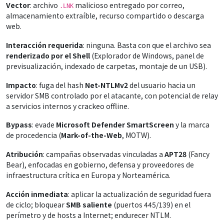
Vector
: archivo
malicioso entregado por correo,
.LNK
almacenamiento extraíble, recurso compartido o descarga
web.
Interacción requerida
: ninguna. Basta con que el archivo sea
renderizado por el Shell
(Explorador de Windows, panel de
previsualización, indexado de carpetas, montaje de un USB).
Impacto
: fuga del hash
Net-NTLMv2
del usuario hacia un
servidor SMB controlado por el atacante, con potencial de relay
a servicios internos y crackeo offline.
Bypass
: evade
Microsoft Defender SmartScreen
y la marca
de procedencia (
Mark-of-the-Web
, MOTW).
Atribución
: campañas observadas vinculadas a
APT28
(Fancy
Bear), enfocadas en gobierno, defensa y proveedores de
infraestructura crítica en Europa y Norteamérica.
Acción inmediata
: aplicar la actualización de seguridad fuera
de ciclo; bloquear
SMB saliente
(puertos 445/139) en el
perímetro y de hosts a Internet; endurecer NTLM.