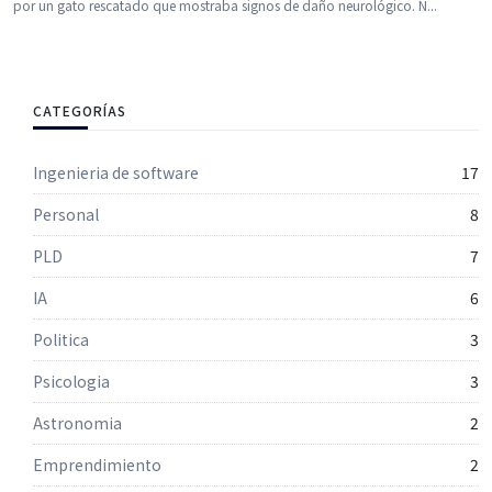
por un gato rescatado que mostraba signos de daño neurológico. N...
CATEGORÍAS
Ingenieria de software
17
Personal
8
PLD
7
IA
6
Politica
3
Psicologia
3
Astronomia
2
Emprendimiento
2