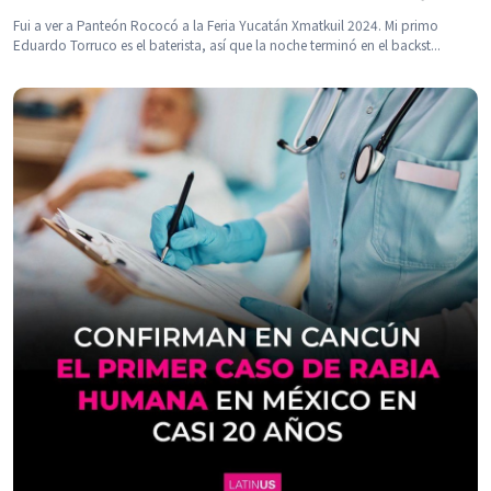
Fui a ver a Panteón Rococó a la Feria Yucatán Xmatkuil 2024. Mi primo
Eduardo Torruco es el baterista, así que la noche terminó en el backst...