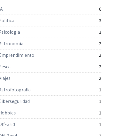
IA
6
Politica
3
Psicologia
3
Astronomia
2
Emprendimiento
2
Pesca
2
Viajes
2
Astrofotografia
1
Ciberseguridad
1
Hobbies
1
Off-Grid
1
Off-Road
1