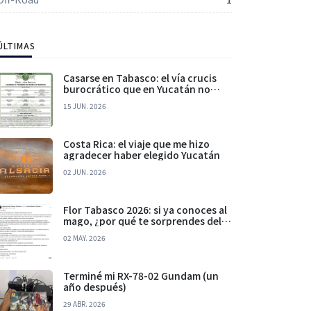
ÚLTIMAS
Casarse en Tabasco: el vía crucis
burocrático que en Yucatán no
existe
15 JUN. 2026
Costa Rica: el viaje que me hizo
agradecer haber elegido Yucatán
02 JUN. 2026
Flor Tabasco 2026: si ya conoces al
mago, ¿por qué te sorprendes del
mismo truco?
02 MAY. 2026
Terminé mi RX-78-02 Gundam (un
año después)
29 ABR. 2026