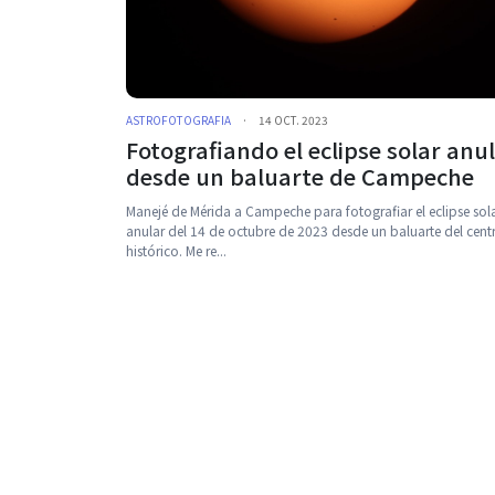
ASTROFOTOGRAFIA
·
14 OCT. 2023
Fotografiando el eclipse solar anu
desde un baluarte de Campeche
Manejé de Mérida a Campeche para fotografiar el eclipse sol
anular del 14 de octubre de 2023 desde un baluarte del cent
histórico. Me re...