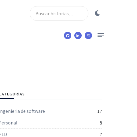
CATEGORÍAS
Ingenieria de software
17
Personal
8
PLD
7