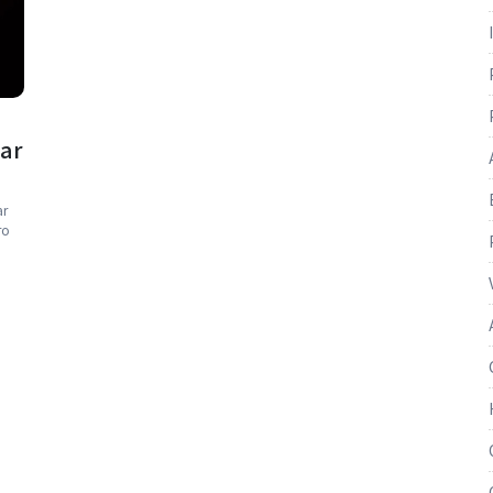
lar
ar
ro