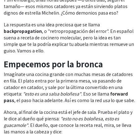
tamaño— esos mismos catadores ya están sirviendo platos
dignos de estrella Michelin. ¿Cómo demonios pasa eso?
La respuesta es una idea preciosa que se llama
backpropagation
, o "retropropagación del error". En español
suena a receta de cocinero molecular, pero la idea es tan
simple que te la podría explicar tu abuela mientras remueve un
guiso. Vamos a ello.
Empecemos por la bronca
Imagínate una cocina grande con muchas mesas de catadores
en fila. El plato entra por la primera mesa, va pasando de
catador en catador, y sale por la última convertido en una
etiqueta:
"esto es una salsa boloñesa"
. Eso se llama
forward
pass
, el paso hacia adelante. Así es como la red
usa
lo que sabe.
Ahora, al final de la cocina está el jefe de sala. Prueba el plato y
le dice al dueño qué piensa:
"esto no es boloñesa, esto es
guacamole"
. El dueño, que conoce la receta real, mira, se lleva
las manos a la cabeza y dice: