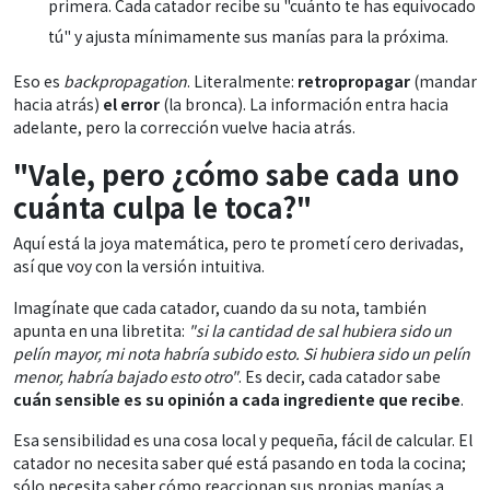
primera. Cada catador recibe su "cuánto te has equivocado
tú" y ajusta mínimamente sus manías para la próxima.
Eso es
backpropagation
. Literalmente:
retropropagar
(mandar
hacia atrás)
el error
(la bronca). La información entra hacia
adelante, pero la corrección vuelve hacia atrás.
"Vale, pero ¿cómo sabe cada uno
cuánta culpa le toca?"
Aquí está la joya matemática, pero te prometí cero derivadas,
así que voy con la versión intuitiva.
Imagínate que cada catador, cuando da su nota, también
apunta en una libretita:
"si la cantidad de sal hubiera sido un
pelín mayor, mi nota habría subido esto. Si hubiera sido un pelín
menor, habría bajado esto otro"
. Es decir, cada catador sabe
cuán sensible es su opinión a cada ingrediente que recibe
.
Esa sensibilidad es una cosa local y pequeña, fácil de calcular. El
catador no necesita saber qué está pasando en toda la cocina;
sólo necesita saber cómo reaccionan sus propias manías a