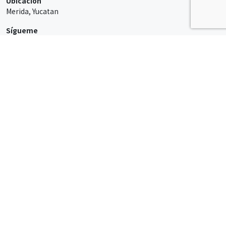
Ubicación
Merida, Yucatan
Sígueme
ENLACES RÁPIDOS
Sobre mí
Blog
Galería
Contacto