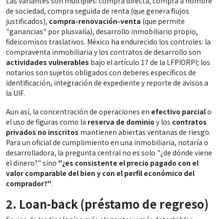
Las variantes son múltiples: compra directa, compra a nombre
de sociedad, compra seguida de renta (que genera flujos
justificados),
compra-renovación-venta
(que permite
"ganancias" por plusvalía), desarrollo inmobiliario propio,
fideicomisos traslativos. México ha endurecido los controles: la
compraventa inmobiliaria y los contratos de desarrollo son
actividades vulnerables
bajo el artículo 17 de la LFPIORPI; los
notarios son sujetos obligados con deberes específicos de
identificación, integración de expediente y reporte de avisos a
la UIF.
Aun así, la concentración de operaciones en
efectivo parcial
o
el uso de figuras como la
reserva de dominio
y los
contratos
privados no inscritos
mantienen abiertas ventanas de riesgo.
Para un oficial de cumplimiento en una inmobiliaria, notaría o
desarrolladora, la pregunta central no es solo "¿de dónde viene
el dinero?" sino
"¿es consistente el precio pagado con el
valor comparable del bien y con el perfil económico del
comprador?"
.
2. Loan-back (préstamo de regreso)