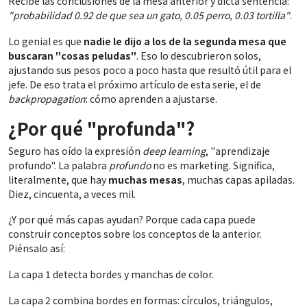
Recibe las conclusiones de la mesa anterior y dicta sentencia:
"probabilidad 0.92 de que sea un gato, 0.05 perro, 0.03 tortilla"
.
Lo genial es que
nadie le dijo a los de la segunda mesa que
buscaran "cosas peludas"
. Eso lo descubrieron solos,
ajustando sus pesos poco a poco hasta que resultó útil para el
jefe. De eso trata el próximo artículo de esta serie, el de
backpropagation
: cómo aprenden a ajustarse.
¿Por qué "profunda"?
Seguro has oído la expresión
deep learning
, "aprendizaje
profundo". La palabra
profundo
no es marketing. Significa,
literalmente, que hay
muchas mesas
, muchas capas apiladas.
Diez, cincuenta, a veces mil.
¿Y por qué más capas ayudan? Porque cada capa puede
construir conceptos sobre los conceptos de la anterior.
Piénsalo así:
La capa 1 detecta bordes y manchas de color.
La capa 2 combina bordes en formas: círculos, triángulos,