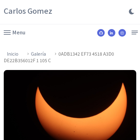
Carlos Gomez
Menu
Inicio
Galería
0ADB1342 EF73 4518 A3D0
DE22B356012F 1 105 C