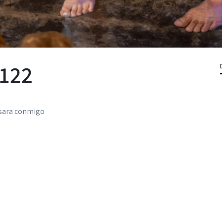
 122
casara conmigo