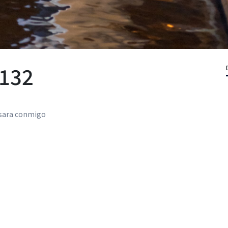
 132
casara conmigo