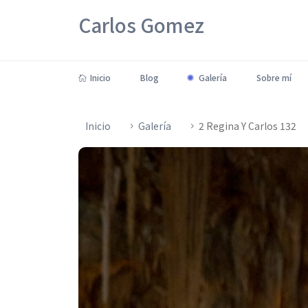
Carlos Gomez
Inicio
Blog
Galería
Sobre mí
Inicio
Galería
2 Regina Y Carlos 132