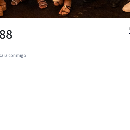
 88
casara conmigo