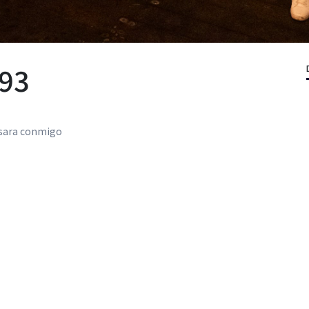
 93
casara conmigo