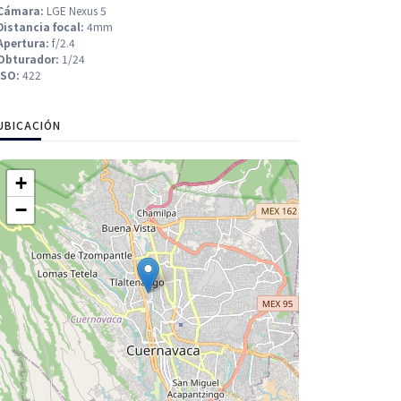
Cámara:
LGE Nexus 5
Distancia focal:
4mm
Apertura:
f/2.4
Obturador:
1/24
ISO:
422
UBICACIÓN
+
−