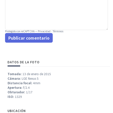
Protegido con reCAPTCHA —
Privacidad
·
Términos
Publicar comentario
DATOS DE LA FOTO
Tomada:
13 de enero de 2015
Cámara:
LGE Nexus 5
Distancia focal:
4mm
Apertura:
f/2.4
Obturador:
1/17
ISO:
1329
UBICACIÓN