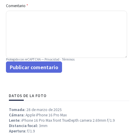
Comentario
*
Protegido con reCAPTCHA —
Privacidad
·
Términos
Publicar comentario
DATOS DE LA FOTO
Tomada:
28 de marzo de 2025
Cámara:
Apple iPhone 16 Pro Max
Lente:
iPhone 16 Pro Max front TrueDepth camera 2.69mm f/1.9
Distancia focal:
3mm
Apertura:
f/1.9