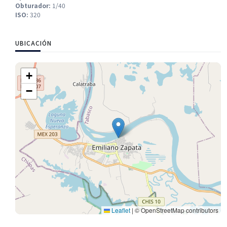
Obturador:
1/40
ISO:
320
UBICACIÓN
+
−
Leaflet
|
© OpenStreetMap contributors