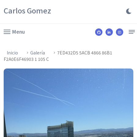
Carlos Gomez
Menu
Inicio
Galería
7ED432D5 5ACB 4866 86B1
F2A0E6F46903 1 105 C