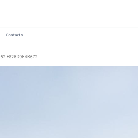
Contacto
052 F826D9E4B672