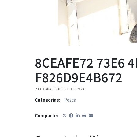
8CEAFE72 73E6 4
F826D9E4B672
PUBLICADA EL 9 DE JUNIO DE 2024
Categorías:
Pesca
Compartir: