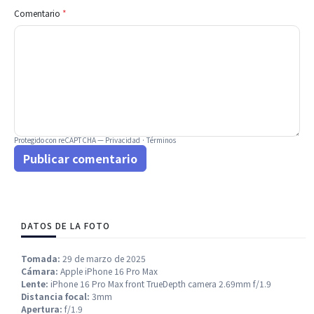
Comentario
*
Protegido con reCAPTCHA —
Privacidad
·
Términos
Publicar comentario
DATOS DE LA FOTO
Tomada:
29 de marzo de 2025
Cámara:
Apple iPhone 16 Pro Max
Lente:
iPhone 16 Pro Max front TrueDepth camera 2.69mm f/1.9
Distancia focal:
3mm
Apertura:
f/1.9