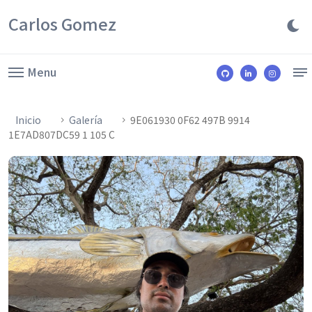
Carlos Gomez
Menu
Inicio
Galería
9E061930 0F62 497B 9914
1E7AD807DC59 1 105 C