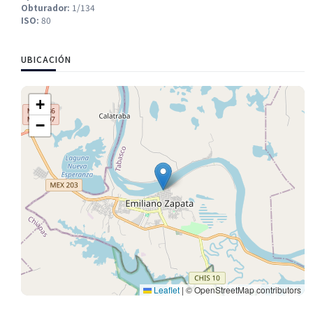
Obturador:
1/134
ISO:
80
UBICACIÓN
+
−
Leaflet
|
© OpenStreetMap contributors