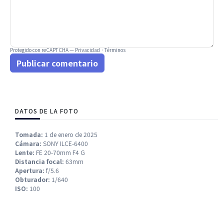
Protegido con reCAPTCHA —
Privacidad
·
Términos
Publicar comentario
DATOS DE LA FOTO
Tomada:
1 de enero de 2025
Cámara:
SONY ILCE-6400
Lente:
FE 20-70mm F4 G
Distancia focal:
63mm
Apertura:
f/5.6
Obturador:
1/640
ISO:
100