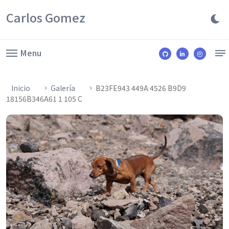
Carlos Gomez
Menu
Inicio
Galería
B23FE943 449A 4526 B9D9
18156B346A61 1 105 C