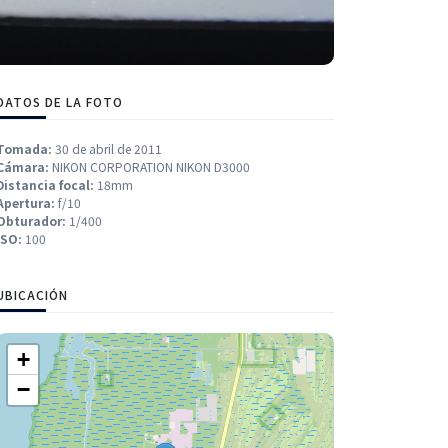
DATOS DE LA FOTO
Tomada:
30 de abril de 2011
Cámara:
NIKON CORPORATION NIKON D3000
Distancia focal:
18mm
Apertura:
f/10
Obturador:
1/400
ISO:
100
UBICACIÓN
+
−