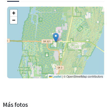
+
−
Leaflet
|
© OpenStreetMap contributors
Más fotos