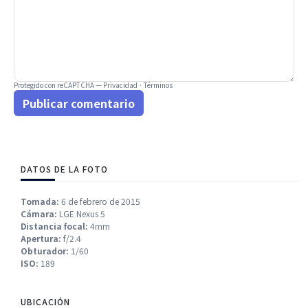
Protegido con reCAPTCHA —
Privacidad
·
Términos
Publicar comentario
DATOS DE LA FOTO
Tomada:
6 de febrero de 2015
Cámara:
LGE Nexus 5
Distancia focal:
4mm
Apertura:
f/2.4
Obturador:
1/60
ISO:
189
UBICACIÓN