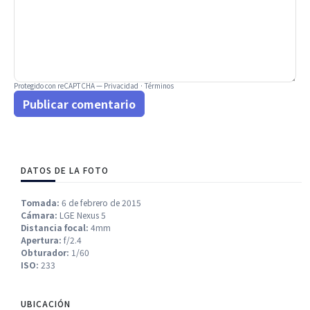
Protegido con reCAPTCHA —
Privacidad
·
Términos
Publicar comentario
DATOS DE LA FOTO
Tomada:
6 de febrero de 2015
Cámara:
LGE Nexus 5
Distancia focal:
4mm
Apertura:
f/2.4
Obturador:
1/60
ISO:
233
UBICACIÓN