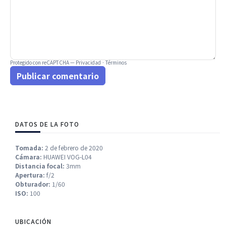
Protegido con reCAPTCHA —
Privacidad
·
Términos
Publicar comentario
DATOS DE LA FOTO
Tomada:
2 de febrero de 2020
Cámara:
HUAWEI VOG-L04
Distancia focal:
3mm
Apertura:
f/2
Obturador:
1/60
ISO:
100
UBICACIÓN