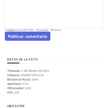
Protegido con reCAPTCHA —
Privacidad
·
Términos
Publicar comentario
DATOS DE LA FOTO
Tomada:
2 de febrero de 2020
Cámara:
HUAWEI VOG-L04
Distancia focal:
6mm
Apertura:
f/1.6
Obturador:
1/60
ISO:
250
UBICACIÓN