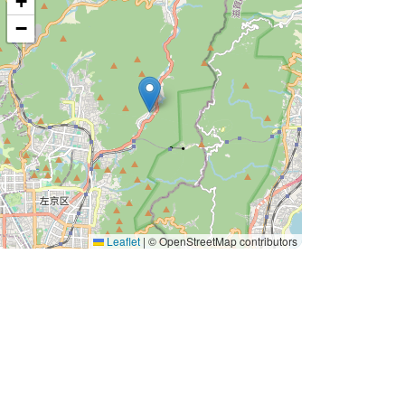
+
−
Leaflet
|
© OpenStreetMap contributors