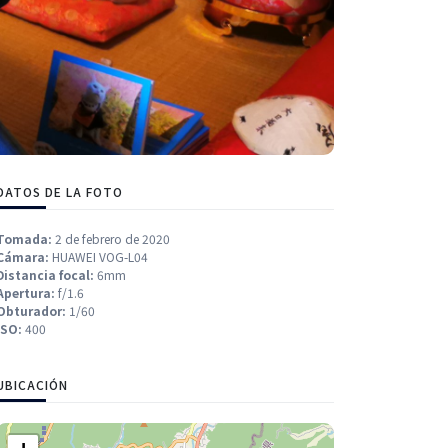
DATOS DE LA FOTO
Tomada:
2 de febrero de 2020
Cámara:
HUAWEI VOG-L04
Distancia focal:
6mm
Apertura:
f/1.6
Obturador:
1/60
ISO:
400
UBICACIÓN