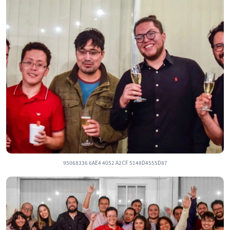
95068336 6AE4 4052 A2CF 5148D4555D87