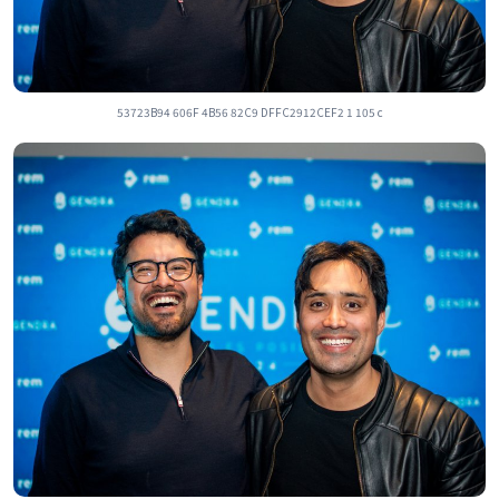
53723B94 606F 4B56 82C9 DFFC2912CEF2 1 105 c