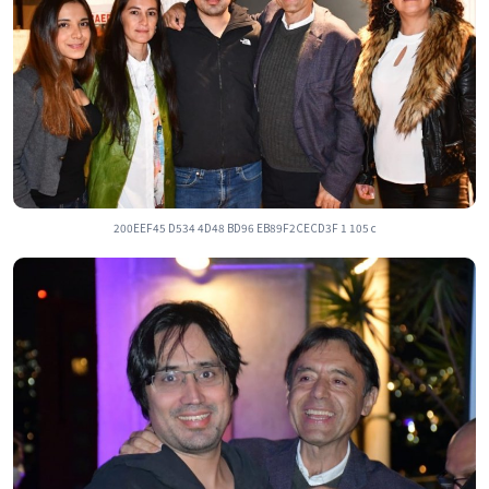
200EEF45 D534 4D48 BD96 EB89F2CECD3F 1 105 c