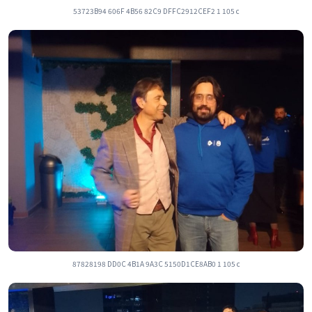
53723B94 606F 4B56 82C9 DFFC2912CEF2 1 105 c
87828198 DD0C 4B1A 9A3C 5150D1CE8AB0 1 105 c