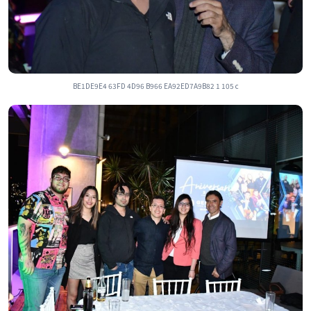
BE1DE9E4 63FD 4D96 B966 EA92ED7A9B82 1 105 c