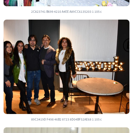
2C823741 B699 4210 A4EE A89CC6135203 1 105 c
89C3419D F498 46B2 8723 8D04BF52AE68 1 105 c