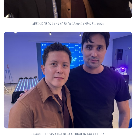
3EE00DFB D721 477F B3F8 0A284917E47E 1 105 c
564486F1 8B45 41DA B1C4 C1DDAFB714A3 1 105 c