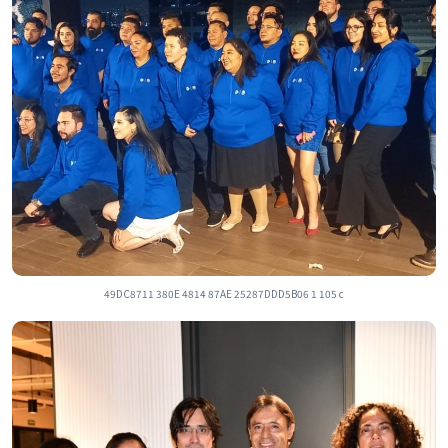
49DC8711 380E 4814 87AE 25287DDD5B06 1 105 c