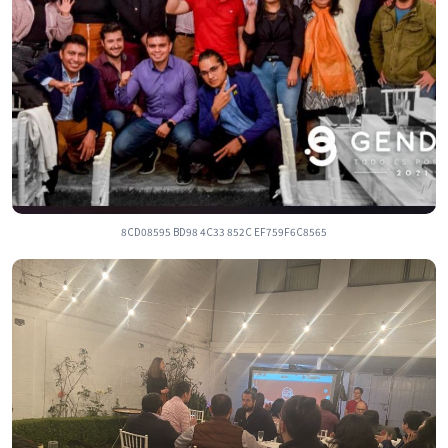
8CD08595 BD98 4C33 852C EF759F6C8565