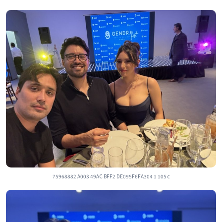
75968882 A003 49AC BFF2 DE095F6FA304 1 105 c