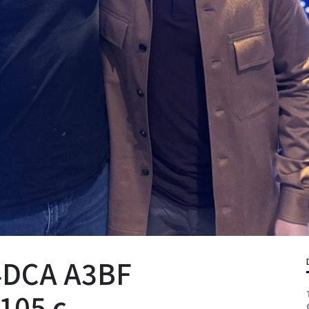
4DCA A3BF
105 c