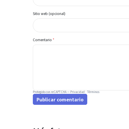
Sitio web (opcional)
Comentario
*
Protegido con reCAPTCHA —
Privacidad
·
Términos
Publicar comentario