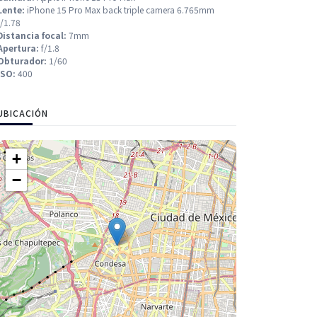
Lente:
iPhone 15 Pro Max back triple camera 6.765mm
f/1.78
Distancia focal:
7mm
Apertura:
f/1.8
Obturador:
1/60
ISO:
400
UBICACIÓN
+
−