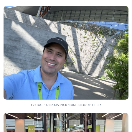
E221A4DE 6802 4A53 9CD7 086FD903467E 1 105 c