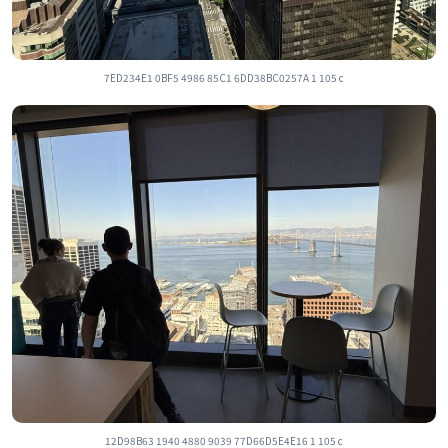
7ED234E1 0BF5 4986 85C1 6DD38BC0257A 1 105 c
12D98B63 1940 4880 9039 77D66D5E4E16 1 105 c