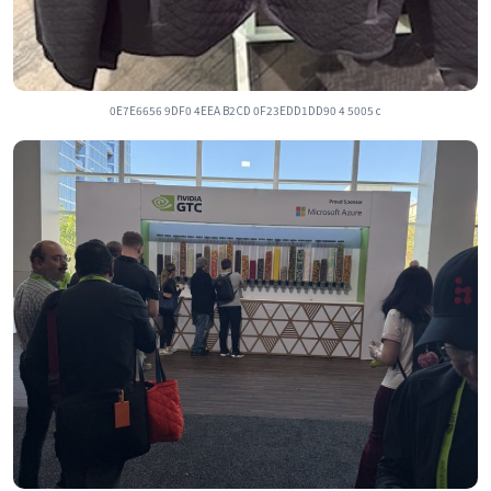
0E7E6656 9DF0 4EEA B2CD 0F23EDD1DD90 4 5005 c