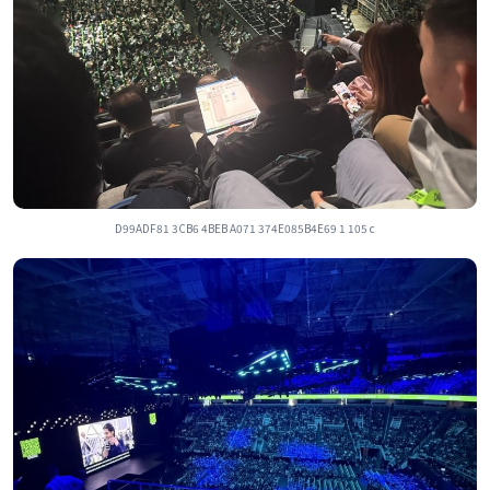
D99ADF81 3CB6 4BEB A071 374E085B4E69 1 105 c