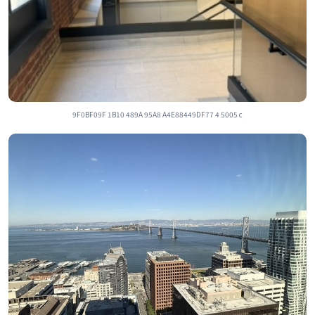
9F0BF09F 1B10 489A 95A8 A4E88449DF77 4 5005 c