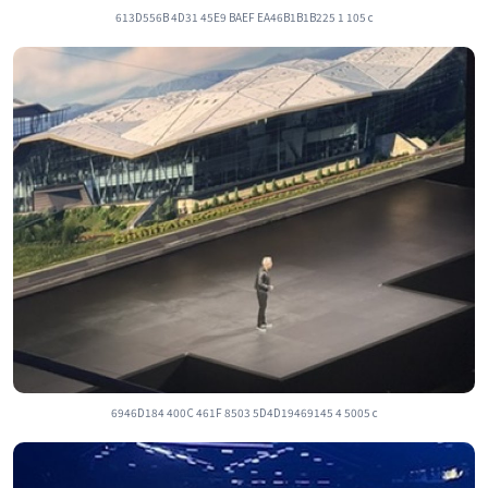
613D556B 4D31 45E9 BAEF EA46B1B1B225 1 105 c
6946D184 400C 461F 8503 5D4D19469145 4 5005 c