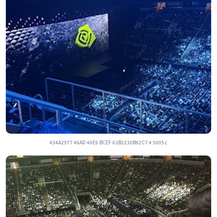
434A2977 46AD 48E6 BCEF 63B2230B82C7 4 5005 c