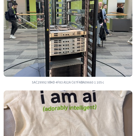
5AC29992 9B4D 4F83 A52A C67FABA09660 1 105 c