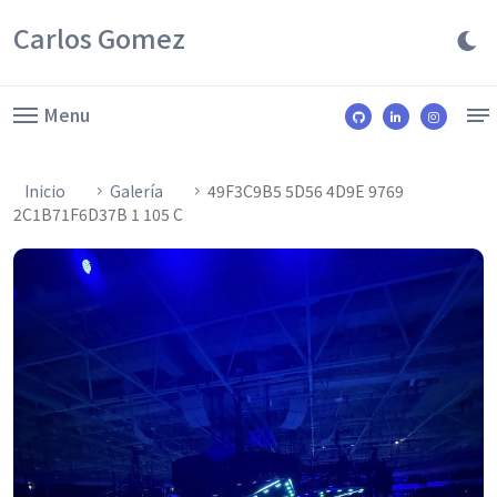
Carlos Gomez
Menu
Inicio
Galería
49F3C9B5 5D56 4D9E 9769
2C1B71F6D37B 1 105 C